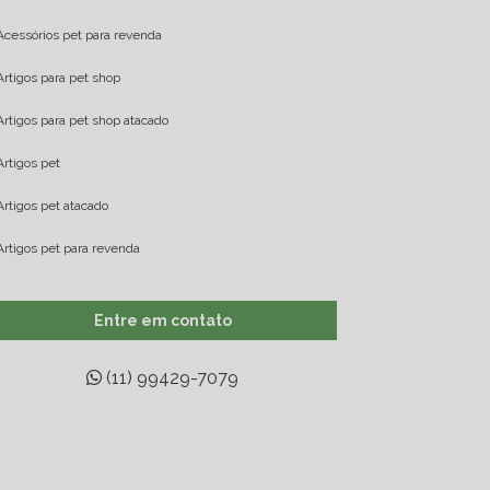
Acessórios pet para revenda
Artigos para pet shop
Artigos para pet shop atacado
Artigos pet
Artigos pet atacado
Artigos pet para revenda
Atacadista de brinquedos pet
Entre em contato
Atacadista de produtos pet
(11) 99429-7079
Atacadista pet
Atacadista pet shop
Atacadista produtos para pet shop