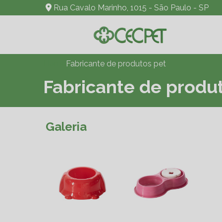
Rua Cavalo Marinho, 1015 - São Paulo - SP
Home
Fabricante de produtos pet
Fabricante de produ
Galeria