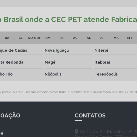
do Brasil onde a CEC PET atende Fabric
BA
CE
GO e DF
AM
PA
AC
AL
AP
MA
MT
que de Caxias
Nova Iguaçu
Niterói
lta Redonda
Magé
Itaboraí
bo Frio
Nilópolis
Teresópolis
parcial ou total, mesmo citando nossos links, é proibida sem a autorização do autor. Crime d
EGAÇÃO
CONTATOS
Rua Cavalo Marinho, 1015
e