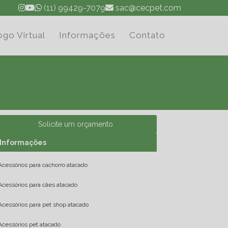
(11) 99429-7079
sac@cecpet.com
ogo Virtual
Informações
Contato
Solicite um orçamento
Informações
Acessórios para cachorro atacado
Acessórios para cães atacado
Acessórios para pet shop atacado
Acessórios pet atacado