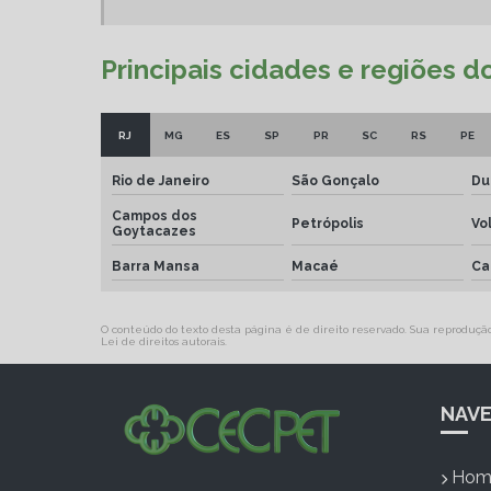
Principais cidades e regiões 
RJ
MG
ES
SP
PR
SC
RS
PE
Rio de Janeiro
São Gonçalo
Du
Campos dos
Petrópolis
Vo
Goytacazes
Barra Mansa
Macaé
Ca
O conteúdo do texto desta página é de direito reservado. Sua reprodução, 
Lei de direitos autorais
.
NAV
Hom