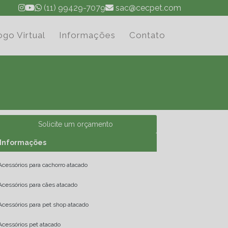
(11) 99429-7079
sac@cecpet.com
ogo Virtual
Informações
Contato
Solicite um orçamento
Informações
Acessórios para cachorro atacado
Acessórios para cães atacado
Acessórios para pet shop atacado
Acessórios pet atacado