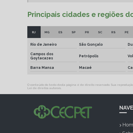
Principais cidades e regiões 
RJ
MG
ES
SP
PR
SC
RS
PE
Rio de Janeiro
São Gonçalo
Du
Campos dos
Petrópolis
Vo
Goytacazes
Barra Mansa
Macaé
Ca
O conteúdo do texto desta página é de direito reservado. Sua reprodução, 
Lei de direitos autorais
.
NAV
Hom