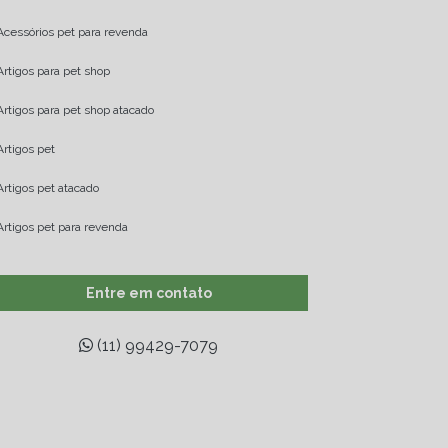
Acessórios pet para revenda
Artigos para pet shop
Artigos para pet shop atacado
Artigos pet
Artigos pet atacado
Artigos pet para revenda
Atacadista de brinquedos pet
Entre em contato
Atacadista de produtos pet
(11) 99429-7079
Atacadista pet
Atacadista pet shop
Atacadista produtos para pet shop