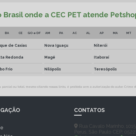
do Brasil onde a CEC PET atende Petsh
BA
CE
GO e DF
AM
PA
AC
AL
AP
MA
MT
que de Caxias
Nova Iguaçu
Niterói
lta Redonda
Magé
Itaboraí
bo Frio
Nilópolis
Teresópolis
parcial ou total, mesmo citando nossos links, é proibida sem a autorização do autor. Crime d
EGAÇÃO
CONTATOS
Rua Cavalo Marinho, 1015
e
Perus, São Paulo CEP: 052